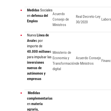
Medidas
Sociales
Acuerdo
en
defensa del
Real Decreto-Ley
Consejo de
Labora
Empleo
30/2020
Ministros
Nueva
Línea de
Avale
s por
importe de
40.000 millone
s
Ministerio de
para impulsar las
Economia y
Acuerdo Consejo
Financ
inversiones
Transformación
de Ministros
nuevas de
digital
autónomos y
empresas
Medidas
complementarias
en
materia
agraria,