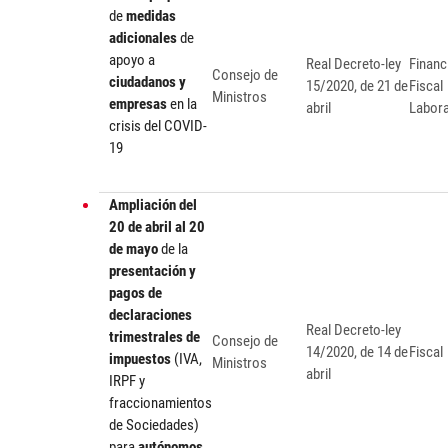
de
medidas
adicionales
de
apoyo a
Real Decreto-ley
Financ
Consejo de
ciudadanos y
15/2020, de 21 de
Fiscal
Ministros
empresas
en la
abril
Labora
crisis del COVID-
19
Ampliación del
20 de abril al 20
de mayo
de la
presentación y
pagos de
declaraciones
Real Decreto-ley
trimestrales de
Consejo de
14/2020, de 14 de
Fiscal
impuestos
(IVA,
Ministros
abril
IRPF y
fraccionamientos
de Sociedades)
para
autónomos