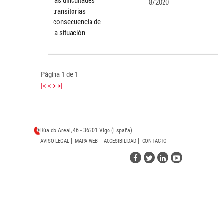
las dificultades
8/2020
transitorias
consecuencia de
la situación
Página 1 de 1
|<
<
>
>|
Rúa do Areal, 46 - 36201 Vigo (España)
|
|
|
AVISO LEGAL
MAPA WEB
ACCESIBILIDAD
CONTACTO