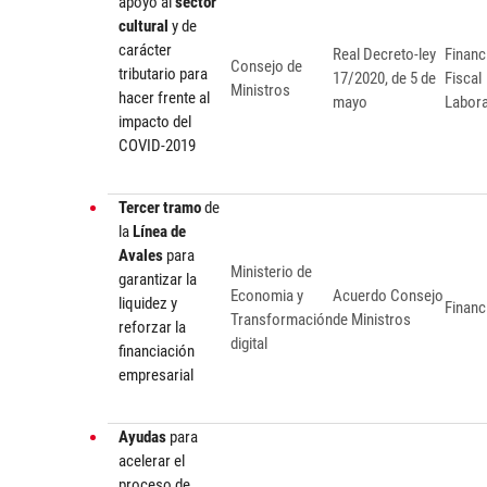
apoyo al
sector
cultural
y de
carácter
Real Decreto-ley
Financ
Consejo de
tributario para
17/2020, de 5 de
Fiscal
Ministros
hacer frente al
mayo
Labora
impacto del
COVID-2019
Tercer tramo
de
la
Línea de
Avales
para
Ministerio de
garantizar la
Economia y
Acuerdo Consejo
liquidez y
Financ
Transformación
de Ministros
reforzar la
digital
financiación
empresarial
Ayudas
para
acelerar el
proceso de