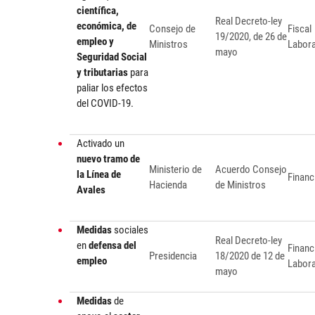
científica,
Real Decreto-ley
económica, de
Consejo de
Fiscal
19/2020, de 26 de
empleo y
Ministros
Labora
mayo
Seguridad Social
y tributarias
para
paliar los efectos
del COVID-19.
Activado un
nuevo tramo de
Ministerio de
Acuerdo Consejo
la Línea de
Financ
Hacienda
de Ministros
Avales
Medidas
sociales
Real Decreto-ley
en
defensa del
Financ
Presidencia
18/2020 de 12 de
empleo
Labora
mayo
Medidas
de