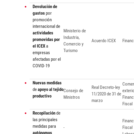
Devolución de
gastos
por
promoción
internacional de
Ministerio de
actividades
Industria,
promovidas por
Acuerdo ICEX
Financ
Comercio y
el ICEX
a
Turismo
empresas
afectadas por el
COVID-19
Nuevas medidas
Comer
Real Decreto-ley
de
apoyo al tejido
Consejo de
exteri
11/2020 de 31 de
productivo
Ministros
Financ
marzo
Fiscal
Recopilación
de
las principales
Financ
medidas para
-
Fiscal
autónomos