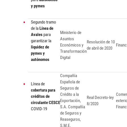
y pymes
Segundo tramo
de la
Línea de
Ministerio de
Avales
para
Asuntos
garantizar la
Resolución de 10
Económicos y
Financ
liquidez de
de abril de 2020
Transformación
pymes y
Digital
autónomos
Compañía
Española de
Línea de
Seguros de
cobertura para
Crédito a la
Comer
créditos de
Real Decreto-ley
Exportación,
exteri
circulante CESCE
8/2020
S.A. Compañía
Financ
COVID-19
de Seguros y
Reaseguros,
S.M.E.