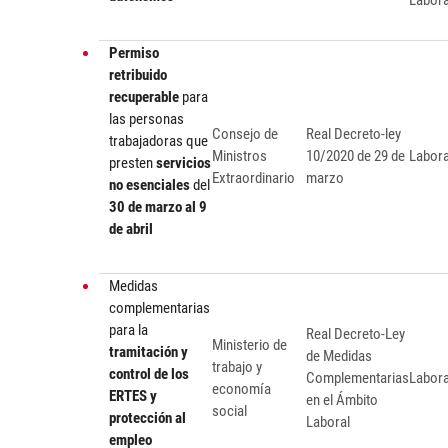
Labora
Permiso
retribuido
recuperable
para
las personas
Consejo de
Real Decreto-ley
trabajadoras que
Ministros
10/2020 de 29 de
Labora
presten
servicios
Extraordinario
marzo
no esenciales
del
30 de marzo al 9
de abril
Medidas
complementarias
para la
Real Decreto-Ley
Ministerio de
tramitación y
de Medidas
trabajo y
control de los
Complementarias
Labora
economía
ERTES y
en el Ámbito
social
protección al
Laboral
empleo