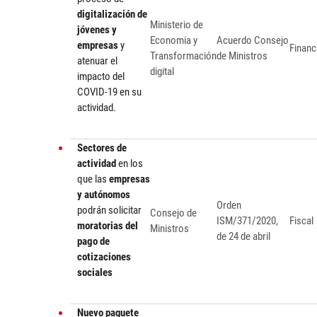
digitalización de
Ministerio de
jóvenes y
Economia y
Acuerdo Consejo
empresas
y
Financ
Transformación
de Ministros
atenuar el
digital
impacto del
COVID-19 en su
actividad.
Sectores de
actividad
en los
que las
empresas
y autónomos
Orden
podrán solicitar
Consejo de
ISM/371/2020,
Fiscal
moratorias del
Ministros
de 24 de abril
pago de
cotizaciones
sociales
Nuevo paquete