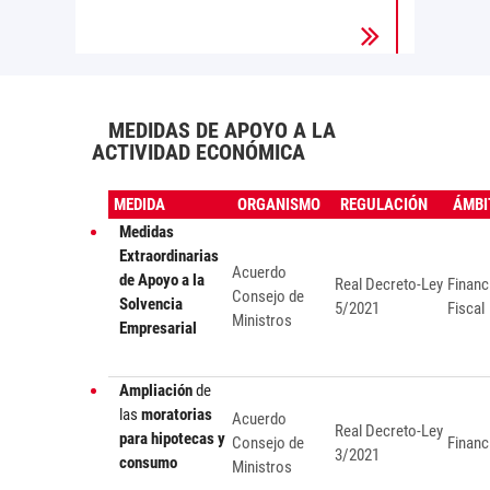
MEDIDAS DE APOYO A LA
ACTIVIDAD ECONÓMICA
MEDIDA
ORGANISMO
REGULACIÓN
ÁMBI
Medidas
Extraordinarias
Acuerdo
de Apoyo a la
Real Decreto-Ley
Financ
Consejo de
Solvencia
5/2021
Fiscal
Ministros
Empresarial
Ampliación
de
las
moratorias
Acuerdo
Real Decreto-Ley
para hipotecas y
Consejo de
Financ
3/2021
consumo
Ministros