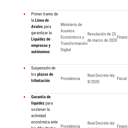
Primer tramo de
la
Línea de
Ministerio de
Avales
para
Asuntos
garantizar la
Resolución de 25
Económicos y
Financ
Liquidez de
de marzo de 2020
Transformación
empresas y
Digital
autónomos
Suspensión de
los
plazos de
Real Decreto-ley
Presidencia
Fiscal
tributación
8/2020
Garantía de
liquidez
para
sostener la
actividad
económica ante
Real Decreto-ley
Presidencia
Financ