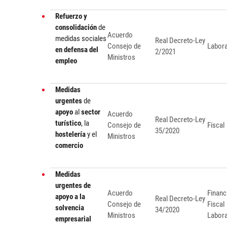
Refuerzo y
consolidación
de
Acuerdo
medidas sociales
Real Decreto-Ley
Consejo de
Labora
en defensa del
2/2021
Ministros
empleo
Medidas
urgentes
de
apoyo
al
sector
Acuerdo
Real Decreto-Ley
turístico
, la
Consejo de
Fiscal
35/2020
hostelería
y el
Ministros
comercio
Medidas
urgentes de
Acuerdo
Financ
apoyo a la
Real Decreto-Ley
Consejo de
Fiscal
solvencia
34/2020
Ministros
Labora
empresarial