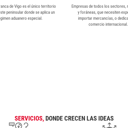
anca de Vigo es el único territorio
Empresas de todos los sectores, 
ste peninsular donde se aplica un
y foráneas, que necesiten exp
égimen aduanero especial.
importar mercancías, o dedic
comercio internacional.
NSORCIO ZONA FRANCA DE VI
pulsamos el desarrollo económ
SERVICIOS,
DONDE CRECEN LAS IDEAS