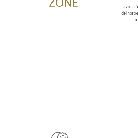
La zona fr
del noroe
r
CO
im