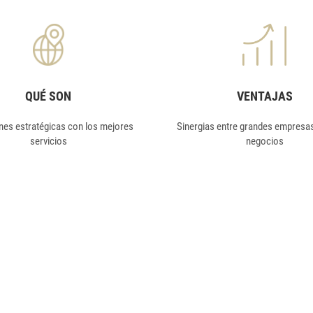
QUÉ SON
VENTAJAS
nes estratégicas con los mejores
Sinergias entre grandes empresa
servicios
negocios
2
ES DE m
PENSADOS PARA TU
CON LA GARANTÍA DEL CZFV