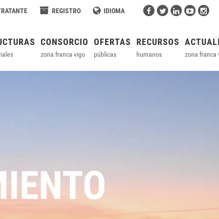
TRATANTE
REGISTRO
IDIOMA
UCTURAS
CONSORCIO
OFERTAS
RECURSOS
ACTUAL
iales
zona franca vigo
públicas
humanos
zona franca 
MIENTO