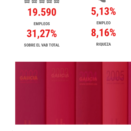
5,13%
19.590
EMPLEO
EMPLEOS
8,16%
31,27%
RIQUEZA
SOBRE EL VAB TOTAL