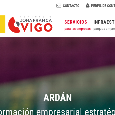
CONTACTO
PERFIL DE CON
SERVICIOS
INFRAES
para las empresas
parques empre
ARDÁN
ormación empresarial estraté