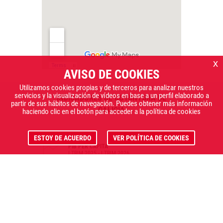
x
AVISO DE COOKIES
Utilizamos cookies propias y de terceros para analizar nuestros
servicios y la visualización de vídeos en base a un perfil elaborado a
INDICADORES DE COYUNTURA DE
partir de sus hábitos de navegación. Puedes obtener más información
GALICIA
haciendo clic en el botón para acceder a la política de cookies
5,62%
ESTOY DE ACUERDO
VER POLÍTICA DE COOKIES
PIB PER CÁPITA
I TRIM 2025 - I TRIM 2026
0,41%
EXPORTACIONES
I TRIM 2025 - I TRIM 2026
3,33%
IPC GENERAL
JUNIO 2025 - JUNIO 2026