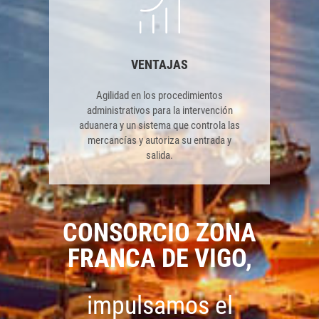
VENTAJAS
Agilidad en los procedimientos
administrativos para la intervención
aduanera y un sistema que controla las
mercancías y autoriza su entrada y
salida.
CONSORCIO ZONA
FRANCA DE VIGO,
impulsamos el