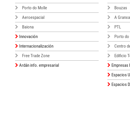
Porto do Molle
Bouzas
Aeroespacial
A Granxa
Baiona
PTL
Innovación
Porto do
Internacionalización
Centro d
Free Trade Zone
Edificio 
Ardán info. empresarial
Empresas I
Espacios 
Espacios D