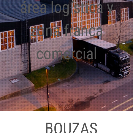
área logística y
zona franca
comercial
BOUZAS