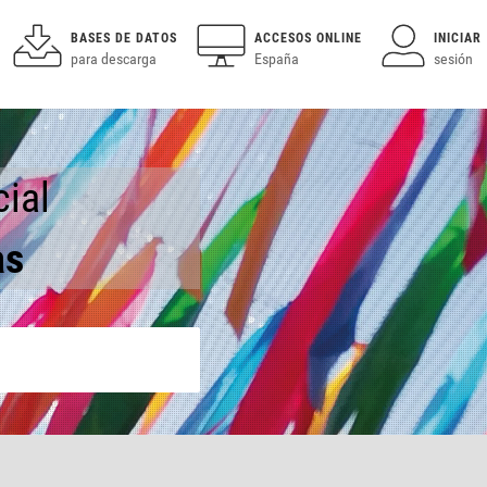
BASES DE DATOS
ACCESOS ONLINE
INICIAR
para descarga
España
sesión
ial
as