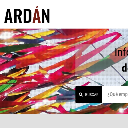
In
d
BUSCAR