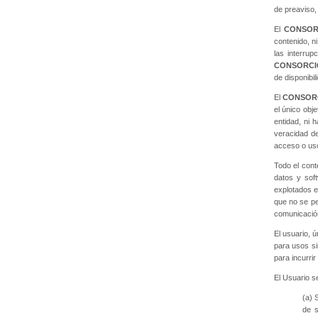
de preaviso,
El
CONSOR
contenido, n
las interrup
CONSORCI
de disponibi
El
CONSOR
el único obj
entidad, ni 
veracidad de
acceso o us
Todo el cont
datos y sof
explotados e
que no se per
comunicación
El usuario, 
para usos si
para incurrir
El Usuario se
(a) 
de s