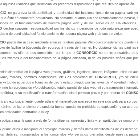
 a aquellos usuarios que incumplan las presentes disposiciones que resulten de aplicación.
CIO
no garantiza la disponibilidad y continuidad del funcionamiento de su página web y/
i que éste se encuentre actualizado. No obstante, cuando ello sea razonablemente posible, 
ciones en el funcionamiento de nuestra página web y de los servicios en ella ofrecidos.
O
declina cualquier responsabilidad por los daños y perjuicios de toda naturaleza que pued
lidad o de continuidad del funcionamiento de nuestra página web y de sus servicios.
CIO
puede dar acceso mediante enlaces, a otras páginas Web que consideramos pueden se
etivo de facilitar la búsqueda de recursos a través de Internet. No obstante, dichas páginas
hacemos revisión de sus contenidos, por lo que el
CONSORCIO
no se responsabiliza de la
 los mismos o del funcionamiento de la página enlazada, ni de los posibles daños que pu
o.
enido disponible en la página web (textos, gráficos, logotipos, iconos, imágenes, clips de au
tware, marcas, nombres comerciales, etc.) es propiedad del
CONSORCIO
, y/o se encu
n virtud de acuerdos o licencias de uso y está protegido por las leyes de Propiedad Intelectua
mite la reproducción y/o publicación, total o parcial del sitio web, ni su tratamiento informáti
 pública, ni su modificación o transformación, sin el permiso previo y por escrito del
CONSO
única y exclusivamente, puede utilizar el material que aparezca en este sitio web para su uso
n ánimo de lucro, siempre citando la fuente, quedando prohibida su explotación y su uso co
 en actividades contrarias a la ley.
 obliga a usar la página web de forma diligente, correcta y lícita y, en particular, se compro
Suprimir, eludir o manipular el copyright, marcas y demás datos identificativos de los derech
us titulares, incorporados a los contenidos y/o servicios ofertados desde nuestra pági