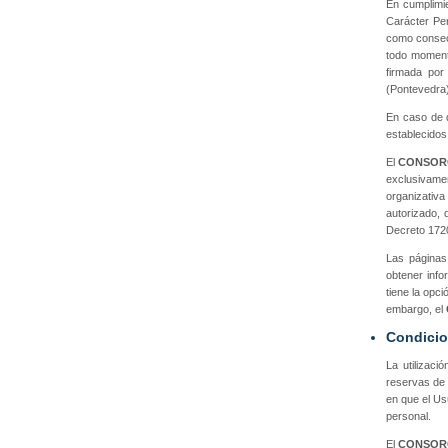
En cumplimie
Carácter Pe
como consecu
todo momento
firmada por
(Pontevedra)
En caso de q
establecidos
El
CONSOR
exclusivamen
organizativa
autorizado,
Decreto 1720
Las páginas
obtener info
tiene la opc
embargo, el
Condicio
La utilizaci
reservas de 
en que el Us
personal.
El
CONSOR