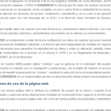
nto de lo dispuesto en el artículo 5 de la Ley Orgánica 15/1999, de 13 de diciembre, de P
rsonal (en adelante, LOPD) el
CONSORCIO
le informa que los datos de carácter personal
encia de su navegación, serán recogidos en uno o varios ficheros titularidad de la misma,
 ejercitar los derechos de acceso, rectificación, cancelación y, en su caso el de oposición,
 escrito junto con una fotocopia de su D.N.I. a la dirección Área Portuaria de Bouza
.
ue facilite datos de carácter personal de terceros, previamente deberá informar a los m
 en los párrafos anteriores, absteniéndose de incluirlos de no obtener su consentimiento.
CIO
se compromete a tratar de forma confidencial sus datos de carácter personal, hacien
te para las finalidades indicadas, y le informa que tiene implantadas las medidas de segurid
 necesarias para garantizar la seguridad de sus datos y evitar su alteración, pérdida, trat
 de conformidad con lo previsto en el artículo 9 LOPD y en su Reglamento de desarrollo 
/2007, de 21 de diciembre.
 de nuestra WEB pueden utilizar “cookies”, que se generan en el ordenador del usuari
rmación en relación con su navegación y preferencias, con el objeto de mejorar el servicio
ión de impedir la generación de “cookies”, mediante la selección de la correspondiente opció
CONSORCIO
no se responsabiliza de que su desactivación impida el buen funcionamiento d
nes de uso de la pégina web
ón de nuestra página web le atribuye la condición de usuario de la misma y supone la ac
todas y cada una de las disposiciones incluidas en el presente Aviso Legal en la versión pu
uario acceda a nuestra página web, así como de nuestra política de privacidad y tratamiento
CIO
se reserva el derecho a denegar o retirar el acceso a su página web, en cualquier mo