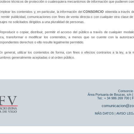
ositivos técnicos de protección o cualesquiera mecanismos de información que pudieren con
Emplear los contenidos y, en particular, la información del
CONSORCIO
obtenida a través d
 remitir publicidad, comunicaciones con fines de venta directa o con cualquier otra clase de 
ajes no solicitados dirigidos a una pluralidad de personas.
Reproducir o copiar, distribuir, permitir el acceso del público a través de cualquier moda
ica, transformar o modificar los contenidos, a menos que se cuente con la autorizació
espondientes derechos o ello resulte legalmente permitido.
En general, utilizar los contenidos de forma, con fines o efectos contrarios a la ley, a la
umbres generalmente aceptadas o al orden público.
Consorcio
Área Portuaria de Bouzas, s/n 
Tel.: + 34 986 269 700 | 
comunicacion@zo
MÁS DATOS
|
AVISO LEG