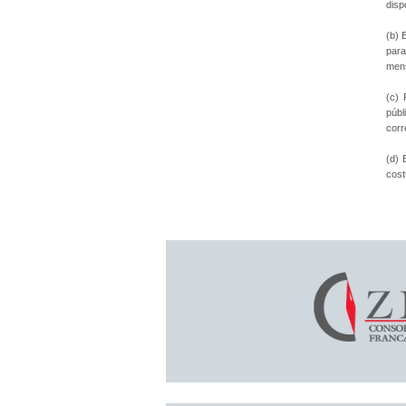
disp
(b) 
para
mens
(c) 
públ
corr
(d) 
cost