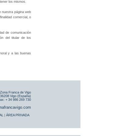
tener los mismos.
e nuestra página web
finalidad comercial, o
lidad de comunicación
n del titular de los
 moral y a las buenas
 Zona Franca de Vigo
| 36208 Vigo (España)
Fax: + 34 986 269 730
nafrancavigo.com
AL
|
ÁREA PRIVADA