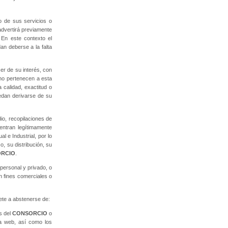
o de sus servicios o
advertirá previamente
 En este contexto el
an deberse a la falta
r de su interés, con
 no pertenecen a esta
 calidad, exactitud o
edan derivarse de su
dio, recopilaciones de
entran legítimamente
l e Industrial, por lo
co, su distribución, su
RCIO
.
 personal y privado, o
n fines comerciales o
mete a abstenerse de:
os del
CONSORCIO
o
na web, así como los