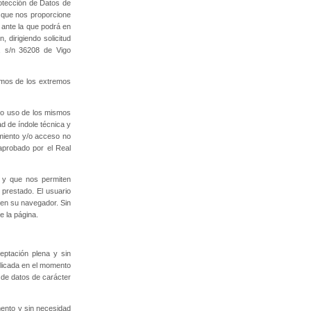
rotección de Datos de
 que nos proporcione
 ante la que podrá en
 dirigiendo solicitud
s, s/n 36208 de Vigo
ismos de los extremos
do uso de los mismos
ad de índole técnica y
amiento y/o acceso no
aprobado por el Real
o y que nos permiten
 prestado. El usuario
n en su navegador. Sin
e la página.
eptación plena y sin
blicada en el momento
 de datos de carácter
mento y sin necesidad