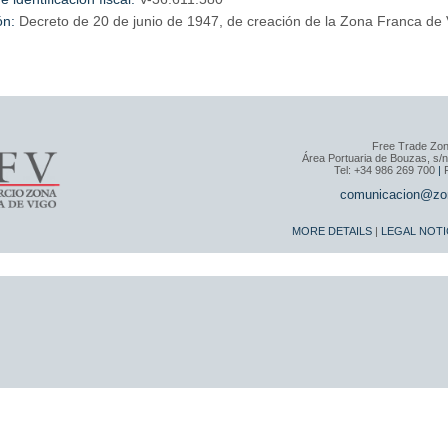
ión:
Decreto de 20 de junio de 1947, de creación de la Zona Franca de 
Free Trade Zon
Área Portuaria de Bouzas, s/n
Tel: +34 986 269 700
|
comunicacion@zo
MORE DETAILS
|
LEGAL NOTI