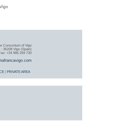
Vigo
e Consortium of Vigo
 - 36208 Vigo (Spain)
Fax: +34 986 269 730
nafrancavigo.com
CE
|
PRIVATE AREA