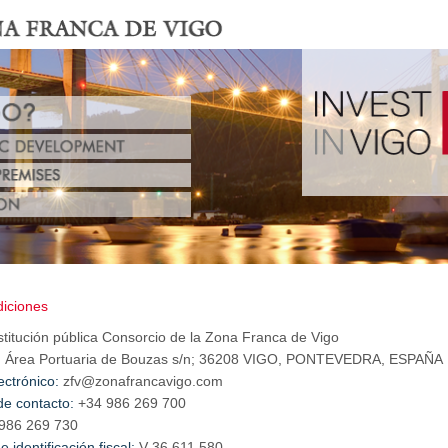
diciones
stitución pública Consorcio de la Zona Franca de Vigo
:
Área Portuaria de Bouzas s/n; 36208 VIGO, PONTEVEDRA, ESPAÑA
ectrónico:
zfv@zonafrancavigo.com
de contacto:
+34 986 269 700
986 269 730
 identificación fiscal:
V-36.611.580