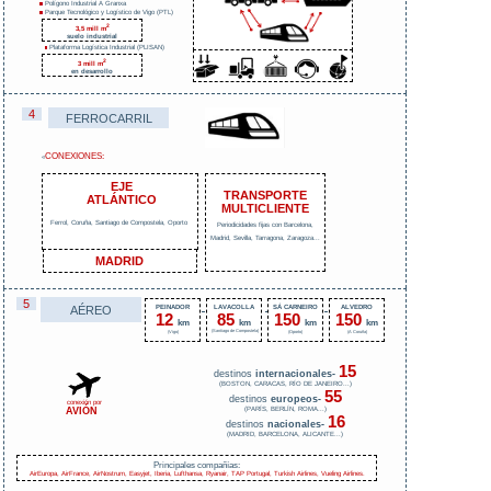
Polígono Industrial A Granxa
Parque Tecnológico y Logístico de Vigo (PTL)
2
3,5 mill m
suelo industrial
Plataforma Logística Industrial (PLISAN)
2
3 mill m
en desarrollo
4
FERROCARRIL
CONEXIONES:
«
EJE
TRANSPORTE
ATLÁNTICO
MULTICLIENTE
Ferrol, Coruña, Santiago de Compostela,
Oporto
Periodicidades fijas con Barcelona,
Madrid, Sevilla, Tarragona, Zaragoza...
MADRID
5
PEINADOR
LAVACOLLA
SÁ CARNEIRO
ALVEDRO
AÉREO
12
85
150
150
km
km
km
km
(Santiago de Compostela)
(Vigo)
(Oporto)
(A Coruña)
15
destinos
internacionales-
(BOSTON, CARACAS, RÍO DE JANEIRO...)
55
destinos
europeos-
conexión por
AVIÓN
(PARÍS, BERLÍN, ROMA...)
16
destinos
nacionales-
(MADRID, BARCELONA, ALICANTE...)
Principales compañías:
AirEuropa, AirFrance, AirNostrum, Easyjet, Iberia, Lufthansa, Ryanair, TAP Portugal, Turkish Airlines, Vueling Airlines.