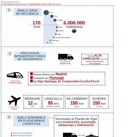
NEGOCIOS EN VIGO
EL SISTEMA DE LOGÍSTICA Y TRANSPORTE EN EL ÁREA DE VIGO
1
ÁMPLIA ÁREA
DE INFLUENCIA
2
ADECUADAS
ALTA
Vías de
INFRAESTRUCTURAS
CAPACIDAD
con los
DE TRANSPORTE
centros económicos
CONEXIÓN POR
circundantes
CARRETERA
Madrid
Acceso directo con
Portugal
Conexión con
Vigo
Santiago de Compostela
Coruña
Ferrol
Eje
-
-
-
CONEXIÓN POR
FERROCARRIL
PEINADOR
LAVACOLLA
SÁ CARNEIRO
ALVEDRO
12
85
150
150
km
km
km
km
(Vigo)
(Santiago de Compostela)
(Oporto)
(A Coruña)
CONEXIÓN POR
AVIÓN
3
SUELO DISPONIBLE
Puerto de Vigo
Vinculadas al
EN PLATAFORMAS
para
producción, procesado
,
LOGÍSTICAS
almacenaje
y
distribución
Zona Franca de Balaídos
Zona Franca de Bouzas