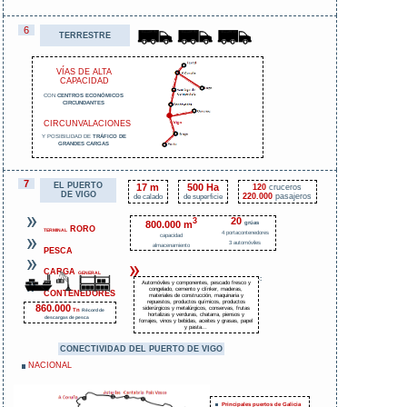
6
TERRESTRE
VÍAS DE ALTA
CAPACIDAD
CON
CENTROS ECONÓMICOS
CIRCUNDANTES
CIRCUNVALACIONES
Y POSIBILIDAD DE
TRÁFICO DE
GRANDES CARGAS
7
EL PUERTO
17 m
500 Ha
120
cruceros
DE VIGO
220.000
pasajeros
de calado
de superficie
20
3
800.000 m
grúas
RORO
TERMINAL
4 portacontenedores
capacidad
3 automóviles
almacenamiento
PESCA
CARGA
GENERAL
TRÁFICO DE PRODUCTOS:
EXPERIENCIA EN
Automóviles y componentes, pescado fresco y
congelado, cemento y clínker, maderas,
CONTENEDORES
materiales de construcción, maquinaria y
repuestos, productos químicos, productos
860.000
siderúrgicos y metalúrgicos, conservas, frutas
Tn
Récord de
hortalizas y verduras, chatarra, piensos y
descargas de pesca
forrajes, vinos y bebidas, aceites y grasas, papel
y pasta...
CONECTIVIDAD DEL PUERTO DE VIGO
NACIONAL
Principales puertos de Galicia