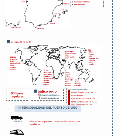
Cornisa cantábrica
Mediterráneo
inter
NACIONAL
Principales consignatarios:
tráfico ro-ro
Vapores Suardiaz Norte, S.L.
90
líneas
6
líneas short-shipping
Marítima Davila, S.L.
regulares
4
líneas transoceánicas
Agencia Marítima Davimar, S.L.
Kaleido, Ideas & Logistics, S.L.
Pérez Torres Marítima, S.L.
INTERMODALIDAD DEL PUERTO DE VIGO
Carretera
Vías de
alta capacidad
circunvalación-autovía,
sin
semáforos